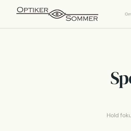
Om
Spo
Hold foku