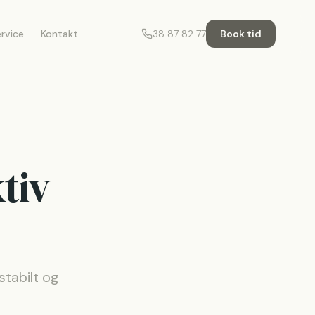
rvice
Kontakt
38 87 82 77
Book tid
ktiv
stabilt og