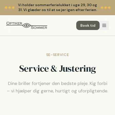
Vi holder sommerferielukket i uge 29, 30 og
☀️
☀️
☀️
☀️
☀️
☀️
31. Vi glæder os til at se jer igen efter ferien.
Book tid
SE-SERVICE
Service & Justering
Dine briller fortjener den bedste pleje. Kig forbi
– vi hjælper dig gerne, hurtigt og uforpligtende.