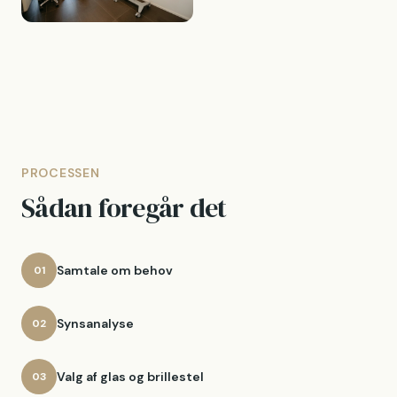
PROCESSEN
Sådan foregår det
Samtale om behov
01
Synsanalyse
02
Valg af glas og brillestel
03