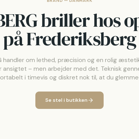
BRAND — DANMARK
ERG briller hos o
på Frederiksberg
handler om lethed, præcision og en rolig æstetik
r ansigtet – men arbejder med det. Teknisk gen
rtabelt i timevis og diskret nok til, at du glemme
Se stel i butikken