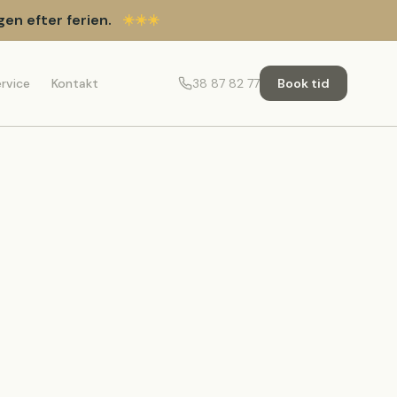
gen efter ferien.
☀️
☀️
☀️
rvice
Kontakt
38 87 82 77
Book tid