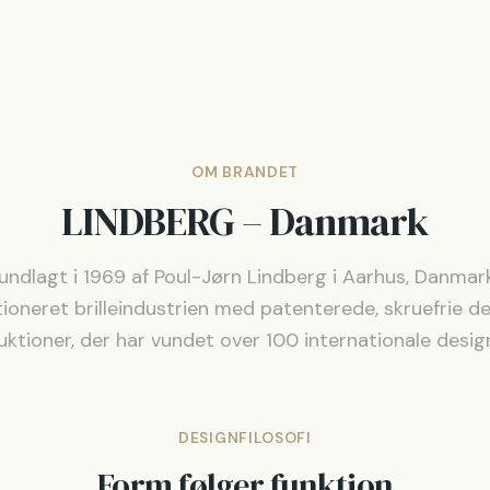
OM BRANDET
LINDBERG
–
Danmark
ndlagt i 1969 af Poul-Jørn Lindberg i Aarhus, Danmark
tioneret brilleindustrien med patenterede, skruefrie de
uktioner, der har vundet over 100 internationale design
DESIGNFILOSOFI
Form følger funktion