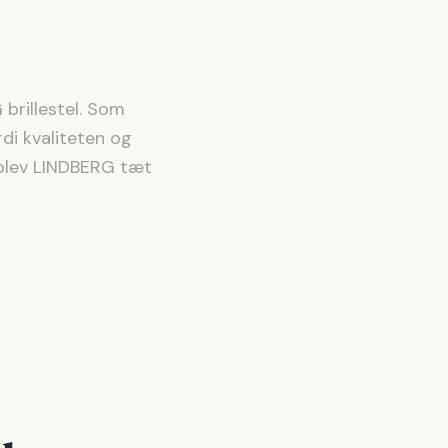
G
brillestel
. Som
ordi kvaliteten og
plev
LINDBERG
tæt