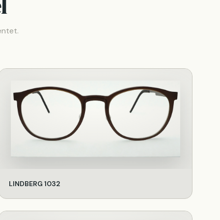
l
entet.
LINDBERG 1032