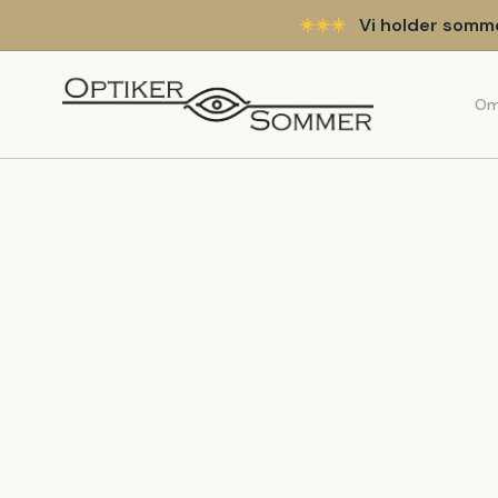
Vi holder sommer
☀️
☀️
☀️
Om