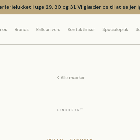
ferielukket i uge 29, 30 og 31. Vi glæder os til at se jer i
 os
Brands
Brilleunivers
Kontaktlinser
Specialoptik
Se
Alle mærker