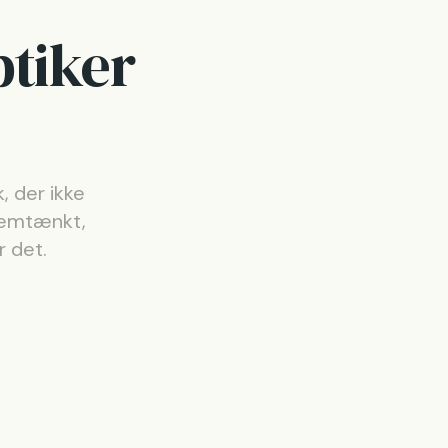
ptiker
, der ikke
nemtænkt,
r det.