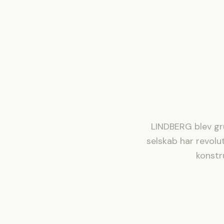
LINDBERG blev gru
selskab har revolu
konstr