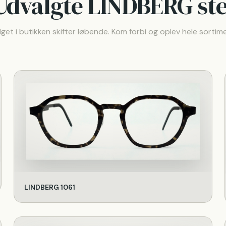
Udvalgte
LINDBERG
ste
get i butikken skifter løbende. Kom forbi og oplev hele sortim
LINDBERG 1061