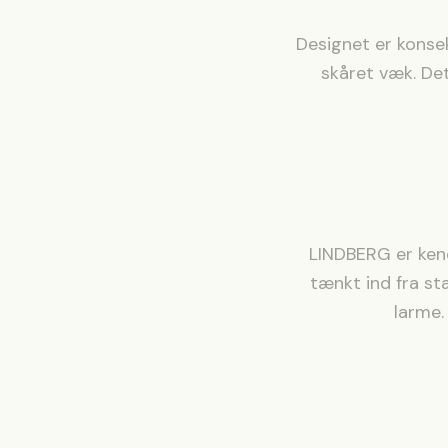
Designet er konsek
skåret væk. De
LINDBERG er kendt
tænkt ind fra sta
larme.