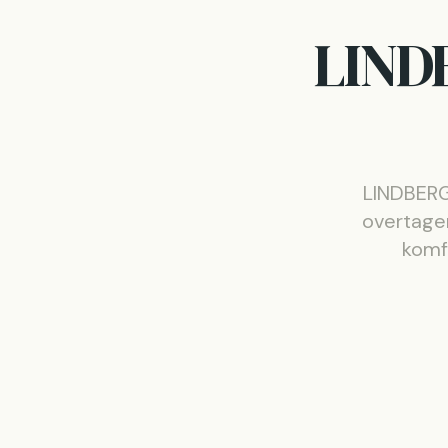
LINDB
LINDBERG 
overtage
komfo