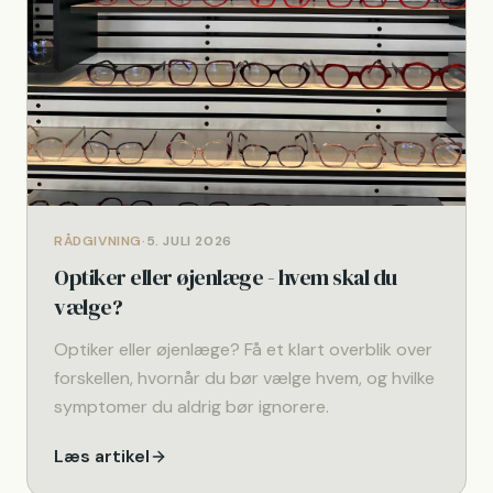
RÅDGIVNING
·
5. JULI 2026
Optiker eller øjenlæge - hvem skal du
vælge?
Optiker eller øjenlæge? Få et klart overblik over
forskellen, hvornår du bør vælge hvem, og hvilke
symptomer du aldrig bør ignorere.
Læs artikel