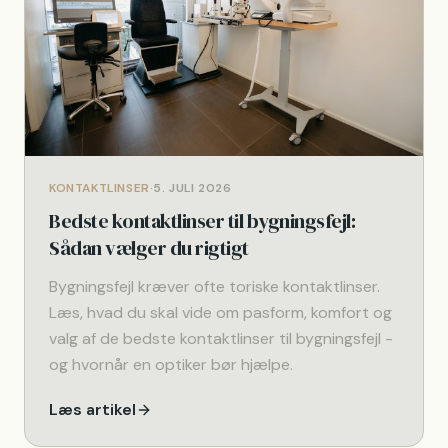
KONTAKTLINSER
·
5. JULI 2026
Bedste kontaktlinser til bygningsfejl:
Sådan vælger du rigtigt
Bygningsfejl kræver ofte toriske kontaktlinser.
Læs, hvad du skal vide om pasform, komfort og
valg af de bedste kontaktlinser til bygningsfejl -
og hvornår en optiker bør hjælpe.
Læs artikel