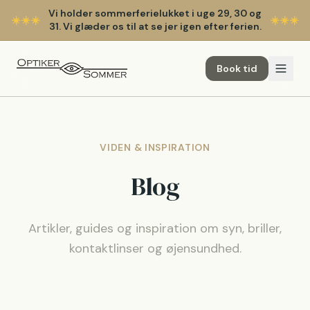
Vi holder sommerferielukket i uge 29, 30 og
☀️
☀️
☀️
☀️
☀️
☀️
31. Vi glæder os til at se jer igen efter ferien.
Book tid
VIDEN & INSPIRATION
Blog
Artikler, guides og inspiration om syn, briller,
kontaktlinser og øjensundhed.