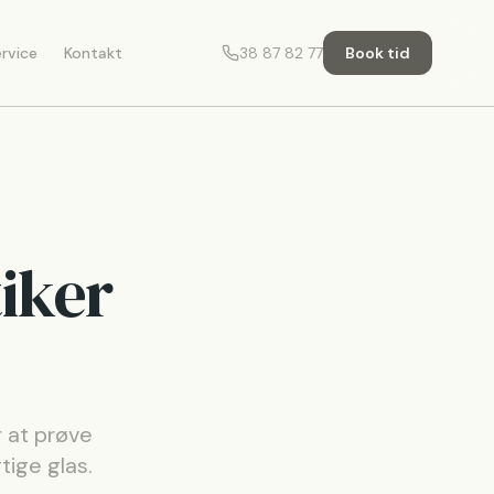
rvice
Kontakt
38 87 82 77
Book tid
tiker
 at prøve
tige glas.