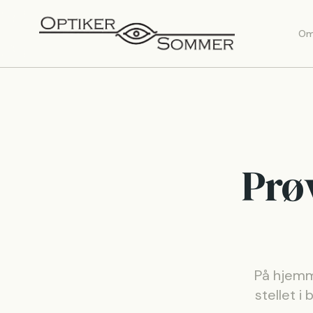
Om
Prøv
På hjemm
stellet i